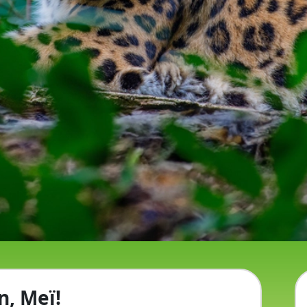
, Meï!